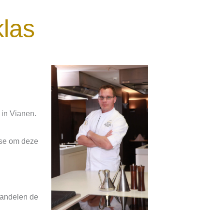
las
 in Vianen.
sse om deze
handelen de